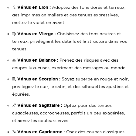
♌️
Vénus en Lion :
Adoptez des tons dorés et terreux,
des imprimés animaliers et des tenues expressives,
mettez le violet en avant.
♍️
Vénus en Vierge :
Choisissez des tons neutres et
terreux, privilégiant les détails et la structure dans vos
tenues.
♎️
Vénus en Balance :
Prenez des risques avec des
coupes luxueuses, exprimant des messages au monde.
♏️
Vénus en Scorpion :
Soyez superbe en rouge et noir,
privilégiez le cuir, le satin, et des silhouettes ajustées et
épurées.
♐️
Vénus en Sagittaire :
Optez pour des tenues
audacieuses, accrocheuses, parfois un peu exagérées,
et aimez les couleurs vives.
♑️
Vénus en Capricorne :
Osez des coupes classiques