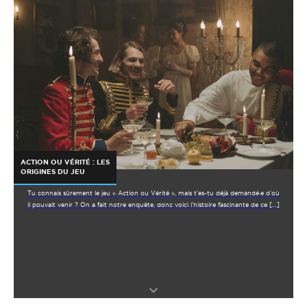
ACTION OU VÉRITÉ : LES
ORIGINES DU JEU
Tu connais sûrement le jeu « Action ou Vérité », mais t’es-tu déjà demandé·e d’où
il pouvait venir ? On a fait notre enquête, donc voici l’histoire fascinante de ce […]