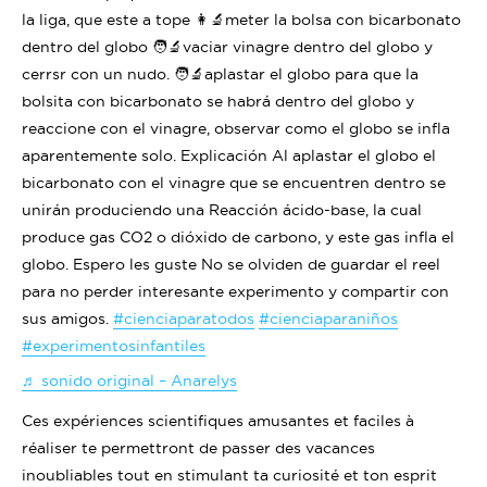
la liga, que este a tope 👩‍🔬meter la bolsa con bicarbonato
dentro del globo 🧑‍🔬vaciar vinagre dentro del globo y
cerrsr con un nudo. 🧑‍🔬aplastar el globo para que la
bolsita con bicarbonato se habrá dentro del globo y
reaccione con el vinagre, observar como el globo se infla
aparentemente solo. Explicación Al aplastar el globo el
bicarbonato con el vinagre que se encuentren dentro se
unirán produciendo una Reacción ácido-base, la cual
produce gas CO2 o dióxido de carbono, y este gas infla el
globo. Espero les guste No se olviden de guardar el reel
para no perder interesante experimento y compartir con
sus amigos.
#cienciaparatodos
#cienciaparaniños
#experimentosinfantiles
♬ sonido original – Anarelys
Ces expériences scientifiques amusantes et faciles à
réaliser te permettront de passer des vacances
inoubliables tout en stimulant ta curiosité et ton esprit