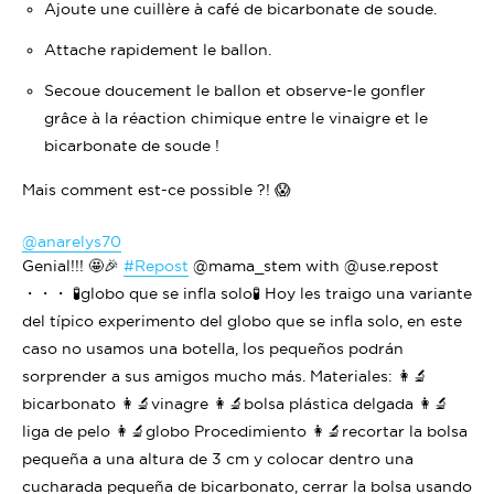
Ajoute une cuillère à café de bicarbonate de soude.
Attache rapidement le ballon.
Secoue doucement le ballon et observe-le gonfler
grâce à la réaction chimique entre le vinaigre et le
bicarbonate de soude !
Mais comment est-ce possible ?! 😱
@anarelys70
Genial!!! 🤩🎉
#Repost
@mama_stem with @use.repost
・・・ 🧪globo que se infla solo🧪 Hoy les traigo una variante
del típico experimento del globo que se infla solo, en este
caso no usamos una botella, los pequeños podrán
sorprender a sus amigos mucho más. Materiales: 👩‍🔬
bicarbonato 👩‍🔬vinagre 👩‍🔬bolsa plástica delgada 👩‍🔬
liga de pelo 👩‍🔬globo Procedimiento 👩‍🔬recortar la bolsa
pequeña a una altura de 3 cm y colocar dentro una
cucharada pequeña de bicarbonato, cerrar la bolsa usando