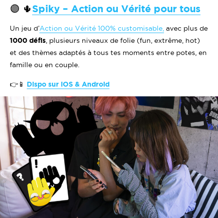
🟣 🌵
Spiky – Action ou Vérité pour tous
Un jeu d’
Action ou Vérité 100% customisable,
avec plus de
1000 défis
, plusieurs niveaux de folie (fun, extrême, hot)
et des thèmes adaptés à tous tes moments entre potes, en
famille ou en couple.
👉📱
Dispo sur iOS & Android