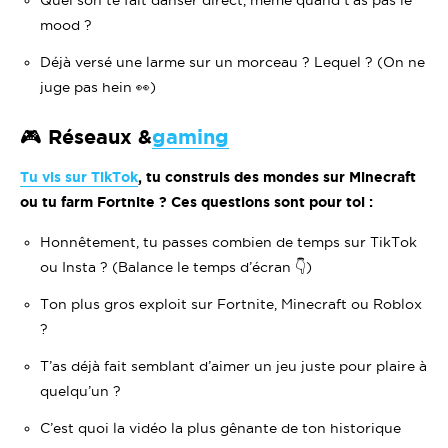
Quel son te fait danser direct, même quand t’as pas le
mood ?
Déjà versé une larme sur un morceau ? Lequel ? (On ne
juge pas hein 👀)
🎮 Réseaux &
gaming
Tu vis sur TikTok
, tu construis des mondes sur Minecraft
ou tu farm Fortnite ? Ces questions sont pour toi :
Honnêtement, tu passes combien de temps sur TikTok
ou Insta ? (Balance le temps d’écran 👇)
Ton plus gros exploit sur Fortnite, Minecraft ou Roblox
?
T’as déjà fait semblant d’aimer un jeu juste pour plaire à
quelqu’un ?
C’est quoi la vidéo la plus gênante de ton historique